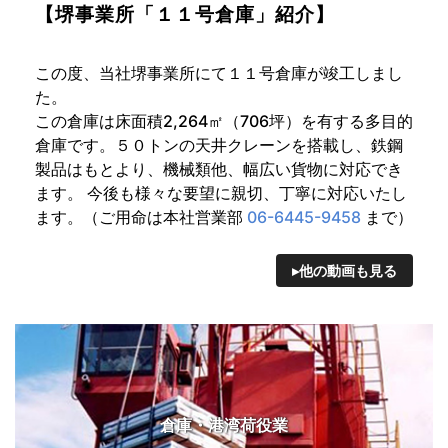
【堺事業所「１１号倉庫」紹介】
この度、当社堺事業所にて１１号倉庫が竣工しまし
た。
この倉庫は床面積2,264㎡（706坪）を有する多目的
倉庫です。５０トンの天井クレーンを搭載し、鉄鋼
製品はもとより、機械類他、幅広い貨物に対応でき
ます。 今後も様々な要望に親切、丁寧に対応いたし
ます。（ご用命は本社営業部
06-6445-9458
まで）
▸他の動画も見る
倉庫・港湾荷役業